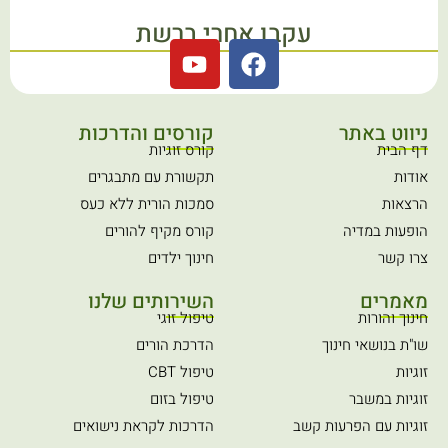
עקבו אחרי ברשת
Y
F
o
a
u
c
t
e
ניווט באתר
קורסים והדרכות
u
b
דף הבית
קורס זוגיות
b
o
אודות
תקשורת עם מתבגרים
e
o
הרצאות
סמכות הורית ללא כעס
k
הופעות במדיה
קורס מקיף להורים
צרו קשר
חינוך ילדים
מאמרים
השירותים שלנו
חינוך והורות
טיפול זוגי
שו"ת בנושאי חינוך
הדרכת הורים
זוגיות
טיפול CBT
זוגיות במשבר
טיפול בזום
זוגיות עם הפרעות קשב
הדרכות לקראת נישואים