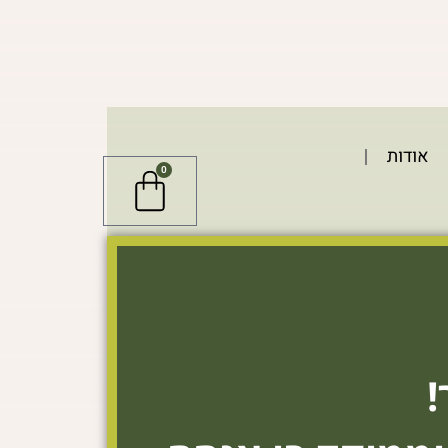
אודות
0
עגלת
קניות
!