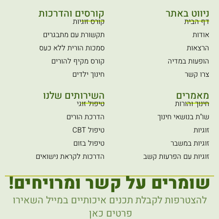
t
e
ניווט באתר
קורסים והדרכות
u
b
דף הבית
קורס זוגיות
b
o
אודות
תקשורת עם מתבגרים
e
o
הרצאות
סמכות הורית ללא כעס
k
הופעות במדיה
קורס מקיף להורים
צרו קשר
חינוך ילדים
מאמרים
השירותים שלנו
חינוך והורות
טיפול זוגי
שו"ת בנושאי חינוך
הדרכת הורים
זוגיות
טיפול CBT
זוגיות במשבר
טיפול בזום
זוגיות עם הפרעות קשב
הדרכות לקראת נישואים
שומרים על קשר ומרויחים!
להצטרפות לקבלת תכנים איכותיים במייל השאירו
פרטים כאן