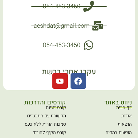
054-453-3450
aeshdat@gmail.com
054-453-3450
עקבו אחרי ברשת
Y
F
o
a
u
c
t
e
ניווט באתר
קורסים והדרכות
u
b
דף הבית
קורס זוגיות
b
o
אודות
תקשורת עם מתבגרים
e
o
הרצאות
סמכות הורית ללא כעס
k
הופעות במדיה
קורס מקיף להורים