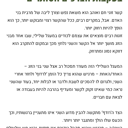
קשר זוגי חם ואוהב הוא משאת נפש וצורך ליבה של מרבית בני
האדם. אבל, במקרים רבים, ככל שהקשר רצוי ומבוקש יותר, כך הוא
הופך להיות רחוק יותר.
זוגות רבים מוצאים את עצמם לכודים במעגל שלילי, שבו אחד מבני
הזוג מושך יותר אל הקשר והשני נלחץ מכך ובמקום להתקרב הוא
דווקא נסוג ומתרחק.
המעגל השלילי הזה מעורר תסכול רב אצל שני בני הזוג –
האחד/האחת – מרגיש שהוא צריך כל הזמן ‘לרדוף’ ולחזר אחרי
השני, ולגרום לו להסכים לשבת ולדבר או לבלות יחד, בעוד שהשני
נראה כמי שאינו זקוק לקשר ומעדיף בהרבה להיות בעבודה או
לצאת עם חברים.
הצד ה’רודף’ מתקשה להבין מדוע השני אינו מתעניין ברגשותיו, וכך
הכעס שלו הולך ומתגבר יותר ויותר.
השני/ה – מרגיש שהוא מקבל ביקורת אין סופית, והוא חש שלעולם