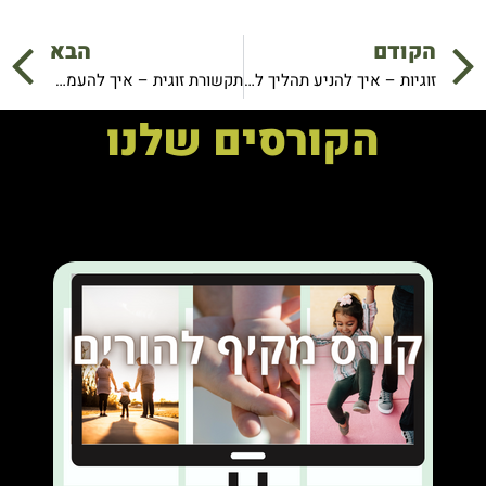
קודם
ה
הקודם
הבא
זוגיות – איך להניע תהליך לשינוי חיובי?
תקשורת זוגית – איך להעמיק את התקשורת היום-יומית
הקורסים שלנו